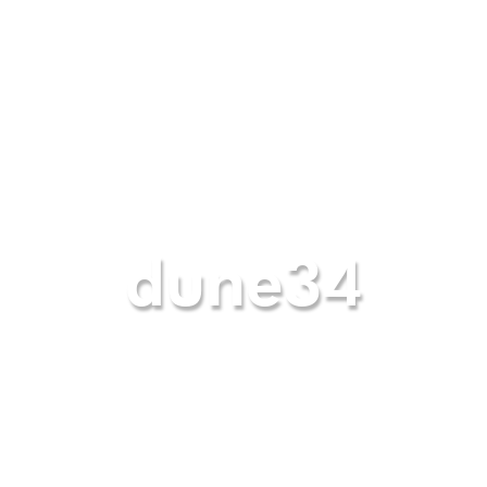
dune34