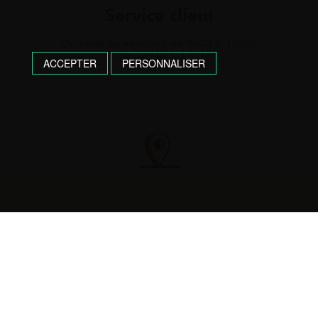
Service client
Du lundi au vendredi de 9h00 à 12h00
et de 13h30 à 17h15
ACCEPTER
PERSONNALISER
Fabrication Française
Partisan des circuits courts fait par des
artisans